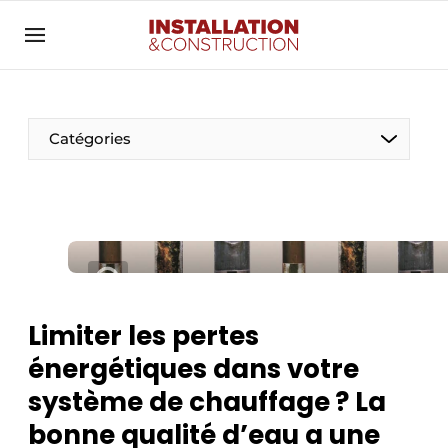
Annoncer
Banner overzicht
Contact
Catégories
Contact direct
Emploi
Enregistrer une offre d’emploi
Entreprises
Merci de votre inscription
S’inscrire
Home
Limiter les pertes
Meest gelezen
Électricité
énergétiques dans votre
Newsletter
Photovoltaïques
système de chauffage ? La
Podcasts
bonne qualité d’eau a une
Smart homes
Privacy / Cookie statement