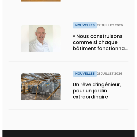
NOUVELLES
22 JUILLET 2026
« Nous construisons
comme si chaque
bâtiment fonctionnait
en permanence à
pleine capacité – il
faut que cela change
»
NOUVELLES
21 JUILLET 2026
Un rêve d’ingénieur,
pour un jardin
extraordinaire