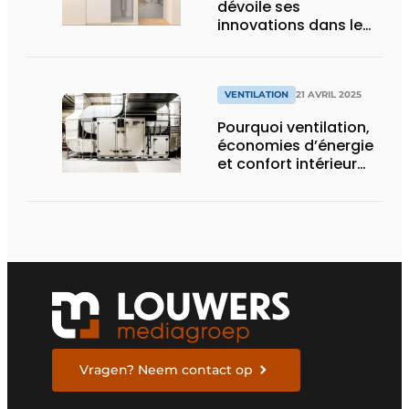
dévoile ses
innovations dans le
domaine de la
ventilation lors de
l’Install Day
VENTILATION
21 AVRIL 2025
Pourquoi ventilation,
économies d’énergie
et confort intérieur
font bon ménage
Vragen? Neem contact op