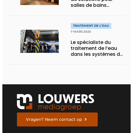
salles de bains
présente un réservoir
encastrable
autoportant pour WC
TRAITEMENT DE L’EAU
suspendu
7 MARS 2025
Le spécialiste du
traitement de l’eau
dans les systèmes de
chauffage central
domestique fait le
bilan d’une année
anniversaire
passionnante
Vragen? Neem contact op