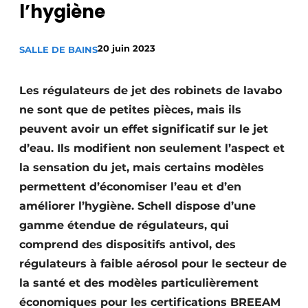
l’hygiène
S’inscrire à l’événement
S’inscrire
20 juin 2023
SALLE DE BAINS
Termes et conditions
Video’s
Les régulateurs de jet des robinets de lavabo
ne sont que de petites pièces, mais ils
peuvent avoir un effet significatif sur le jet
d’eau. Ils modifient non seulement l’aspect et
la sensation du jet, mais certains modèles
permettent d’économiser l’eau et d’en
améliorer l’hygiène. Schell dispose d’une
gamme étendue de régulateurs, qui
comprend des dispositifs antivol, des
régulateurs à faible aérosol pour le secteur de
la santé et des modèles particulièrement
économiques pour les certifications BREEAM