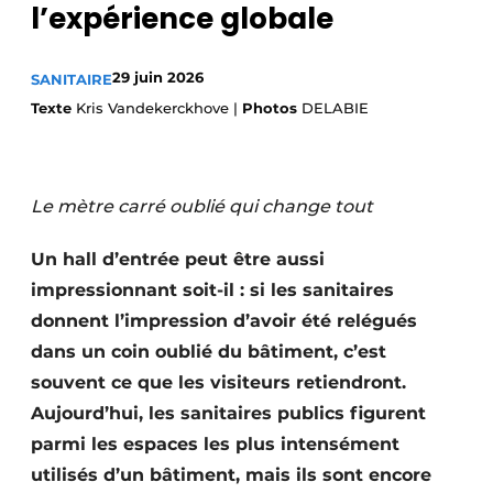
l’expérience globale
S’inscrire à l’événement
S’inscrire
29 juin 2026
SANITAIRE
Termes et conditions
Texte
Kris Vandekerckhove |
Photos
DELABIE
Video’s
Le mètre carré oublié qui change tout
Un hall d’entrée peut être aussi
impressionnant soit-il : si les sanitaires
donnent l’impression d’avoir été relégués
dans un coin oublié du bâtiment, c’est
souvent ce que les visiteurs retiendront.
Aujourd’hui, les sanitaires publics figurent
parmi les espaces les plus intensément
utilisés d’un bâtiment, mais ils sont encore