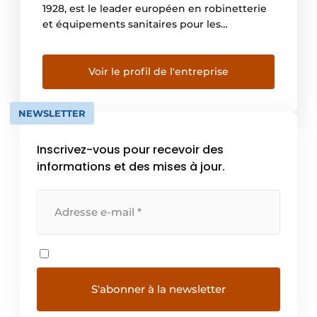
1928, est le leader européen en robinetterie
et équipements sanitaires pour les
établissements recevant du public. Elle
propose une offre spécifique à ce marché
avec cinq gammes : Robinetteries pour lieux
Voir le profil de l'entreprise
publics, Robinetteries pour hôpitaux,
Accessibilité et Accessoires d’hygiène,
NEWSLETTER
Appareils sanitaires Inox et […]
Inscrivez-vous pour recevoir des
informations et des mises à jour.