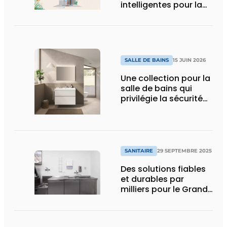
intelligentes pour la
salle de bains de
demain
SALLE DE BAINS
15 JUIN 2026
Une collection pour la
salle de bains qui
privilégie la sécurité
du chantier
SANITAIRE
29 SEPTEMBRE 2025
Des solutions fiables
et durables par
milliers pour le Grand
Hôpital de Charleroi