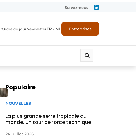
Suivez-nous
FR
•
NL
Entreprises
r
Ordre du jour
Newsletter
Populaire
NOUVELLES
La plus grande serre tropicale au
monde, un tour de force technique
24 juillet 2026