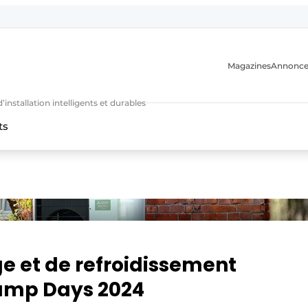
Magazines
Annonce
nstallation intelligents et durables
ts
n
e et de refroidissement
ump Days 2024