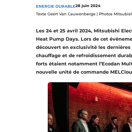
28 juin 2024
ENERGIE DURABLE
S’inscrire à l’événement
Texte Geert Van Cauwenberge | Photos Mitsubishi
S’inscrire
Termes et conditions
Les 24 et 25 avril 2024, Mitsubishi El
Video’s
Heat Pump Days. Lors de cet événement
découvert en exclusivité les dernière
chauffage et de refroidissement durab
forts étaient notamment l’Ecodan Multi 
nouvelle unité de commande MELCloud,