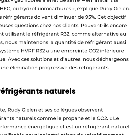
az – gaz fluorés à effet de serre – en limitant la
FC, ou hydrofluorocarbures », explique Rudy Gielen.
es réfrigérants doivent diminuer de 95%. Cet objectif
ses questions chez nos clients. Peuvent-ils encore
t utilisant le réfrigérant R32, comme alternative au
, nous maintenons la quantité de réfrigérant aussi
e système HVRF R32 a une empreinte CO2 inférieure
ue. Avec ces solutions et d’autres, nous déchargeons
une élimination progressive des réfrigérants
éfrigérants naturels
te, Rudy Gielen et ses collègues observent
érants naturels comme le propane et le CO2. « Le
rformance énergétique et est un réfrigérant naturel