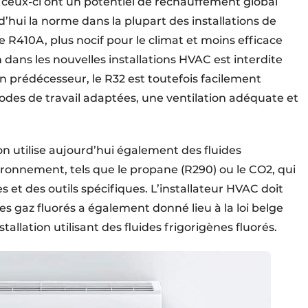
car ceux-ci ont un potentiel de réchauffement global
rd’hui la norme dans la plupart des installations de
le R410A, plus nocif pour le climat et moins efficace
n dans les nouvelles installations HVAC est interdite
 prédécesseur, le R32 est toutefois facilement
des de travail adaptées, une ventilation adéquate et
 on utilise aujourd’hui également des fluides
ironnement, tels que le propane (R290) ou le CO2, qui
t des outils spécifiques. L’installateur HVAC doit
s gaz fluorés a également donné lieu à la loi belge
allation utilisant des fluides frigorigènes fluorés.