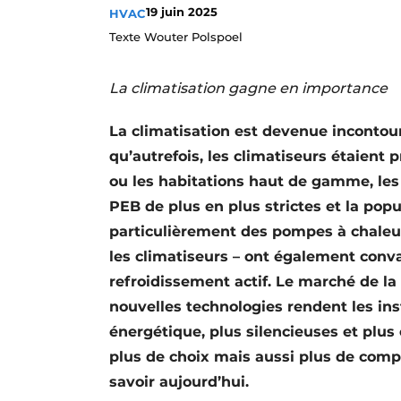
19 juin 2025
HVAC
S’inscrire à l’événement
Texte Wouter Polspoel
S’inscrire
Termes et conditions
La climatisation gagne en importance
Video’s
La climatisation est devenue incontou
qu’autrefois, les climatiseurs étaient 
ou les habitations haut de gamme, les
PEB de plus en plus strictes et la pop
particulièrement des pompes à chaleur
les climatiseurs – ont également conva
refroidissement actif. Le marché de la 
nouvelles technologies rendent les inst
énergétique, plus silencieuses et plus 
plus de choix mais aussi plus de compl
savoir aujourd’hui.