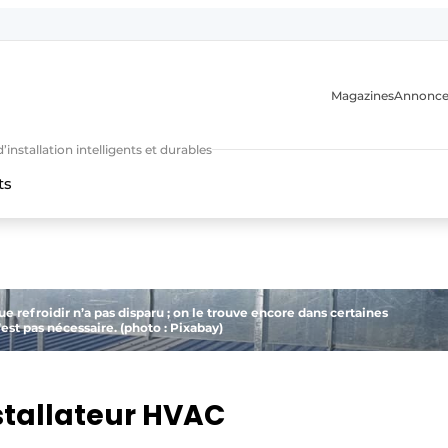
Magazines
Annonce
nstallation intelligents et durables
ts
n
e refroidir n’a pas disparu ; on le trouve encore dans certaines
’est pas nécessaire. (photo : Pixabay)
nstallateur HVAC