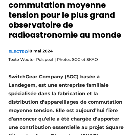
commutation moyenne
S’inscrire à l’événement
tension pour le plus grand
S’inscrire
observatoire de
Termes et conditions
radioastronomie au monde
Video’s
10 mai 2024
ELECTRO
Texte Wouter Polspoel | Photos SGC et SKAO
SwitchGear Company (SGC) basée à
Landegem, est une entreprise familiale
spécialisée dans la fabrication et la
distribution d’appareillages de commutation
moyenne tension. Elle est aujourd’hui fière
d’annoncer qu’elle a été chargée d’apporter
une contribution essentielle au projet Square