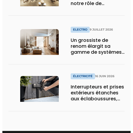
notre rôle de
pionnier »
ELECTRO
9 JUILLET 2026
Un grossiste de
renom élargit sa
gamme de systèmes
split pour la
climatisation
résidentielle avec une
marque premium
ÉLECTRICITÉ
16 JUIN 2026
Interrupteurs et prises
extérieurs étanches
aux éclaboussures,
conçus pour les
conditions difficiles