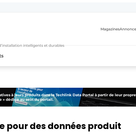
Magazines
Annonce
nstallation intelligents et durables
ts
n
tives à leurs produits dans le Techlink Data Portal à partir de leur propre
 » dédiée au sein du portail.
le pour des données produit