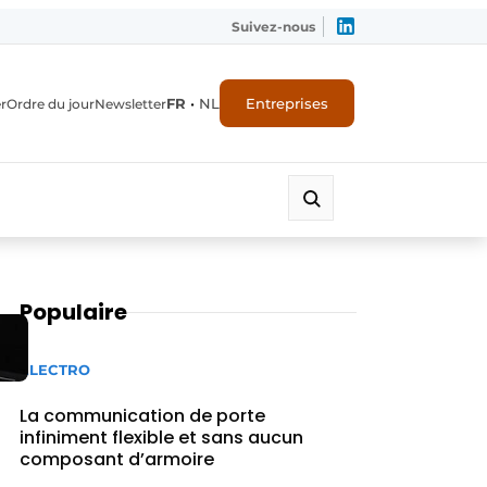
Suivez-nous
FR
•
NL
Entreprises
r
Ordre du jour
Newsletter
Populaire
ELECTRO
La communication de porte
infiniment flexible et sans aucun
composant d’armoire