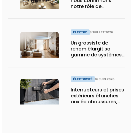
nous confirmons
notre rôle de
pionnier »
ELECTRO
9 JUILLET 2026
Un grossiste de
renom élargit sa
gamme de systèmes
split pour la
climatisation
résidentielle avec une
marque premium
ÉLECTRICITÉ
16 JUIN 2026
Interrupteurs et prises
extérieurs étanches
aux éclaboussures,
conçus pour les
conditions difficiles