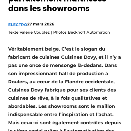
dans les showrooms
S’inscrire à l’événement
S’inscrire
27 mars 2026
ELECTRO
Termes et conditions
Texte Valérie Couplez | Photos Beckhoff Automation
Video’s
Véritablement belge. C’est le slogan du
fabricant de cuisines Cuisines Dovy, et il n’y a
pas une once de mensonge là-dedans. Dans
son impressionnant hall de production à
Roulers, au cœur de la Flandre occidentale,
Cuisines Dovy fabrique pour ses clients des
cuisines de rêve, à la fois qualitatives et
abordables. Les showrooms sont le maillon
indispensable entre l’inspiration et l’achat.
Mais ceux-ci sont également contrôlés depuis
le siège social grâce à l’automatisation des