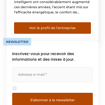
intelligent ont considérablement augmenté
ces dernières années, l’accent étant mis sur
l’efficacité énergétique, le confort de
l’utilisateur et le retour sur investissement.
Une vision holistique de l’automatisation des
bâtiments permet d’obtenir un
Voir le profil de l'entreprise
fonctionnement durable et économe en
énergie dans le sens d’un « bâtiment vert ».
NEWSLETTER
Tout est intégré dans une […]
Inscrivez-vous pour recevoir des
informations et des mises à jour.