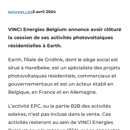
S’inscrire à l’événement
3 avril 2024
NOUVELLES
S’inscrire
Termes et conditions
VINCI Energies Belgium annonce avoir clôturé
Video’s
la cession de ses activités photovoltaïques
résidentielles à Earth.
Earth, filiale de Gridlink, dont le siège social est
situé à Harelbeke, est un spécialiste des projets
photovoltaïques résidentiels, commerciaux et
gouvernementaux et est un acteur établi en
Belgique, en France et en Allemagne.
L’activité EPC, ou la partie B2B des activités
solaires, n’est pas incluse dans la vente. Ces
activités resteront au sein de VINCI Energies