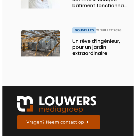
bâtiment fonctionnait
en permanence à
pleine capacité – il
faut que cela change
»
NOUVELLES
21 JUILLET 2026
Un rêve d’ingénieur,
pour un jardin
extraordinaire
Vragen? Neem contact op