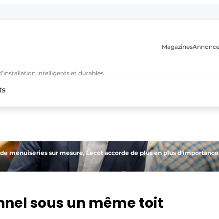
Magazines
Annonce
nstallation intelligents et durables
ts
n
 de menuiseries sur mesure, Lecot accorde de plus en plus d’importance
onnel sous un même toit