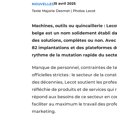
15 avril 2025
NOUVELLES
S’inscrire à l’événement
Texte Majorie Desmet | Photos Lecot
S’inscrire
Termes et conditions
Machines, outils ou quincaillerie : Lecot
Video’s
belge est un nom solidement établi da
des solutions, complètes ou non. Avec
82 implantations et des plateformes d
rythme de la mutation rapide du secteu
Manque de personnel, contraintes de te
officielles strictes : le secteur de la c
des décennies, Lecot soutient les pro
réfléchie de produits et de services qui 
répond aux besoins de ce secteur en con
faciliter au maximum le travail des prof
marketing.