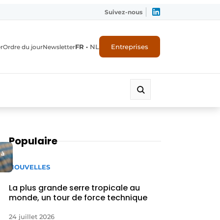
Suivez-nous
FR
•
NL
Entreprises
r
Ordre du jour
Newsletter
Populaire
 à
NOUVELLES
La plus grande serre tropicale au
monde, un tour de force technique
24 juillet 2026