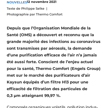
12 novembre 2021
NOUVELLES
S’inscrire à l’événement
Texte de Philippe Selke
S’inscrire
Photographie par Thermo Comfort
Termes et conditions
Depuis que l’Organisation Mondiale de la
Video’s
Santé (OMS) a découvert et reconnu que la
grande majorité des infections au coronavirus
sont transmises par aérosols, la demande
d’une purification efficace de l’air n’a jamais
été aussi forte. Conscient de l’enjeu actuel
pour la santé, Thermo Comfort (Engels Group)
met sur le marché des purificateurs d’air
Kaysun équipés d’un filtre H13 pour une
efficacité de filtration des particules de
0,3 µm atteignant 99,97 %.
Composés organiques volatils, pollution indu­s­