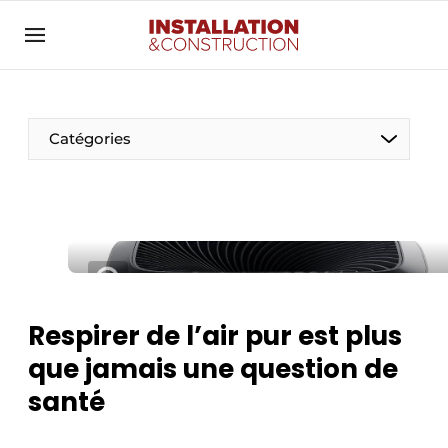
Annoncer
Banner overzicht
Contact
Catégories
Contact direct
Emploi
Enregistrer une offre d’emploi
Entreprises
Merci de votre inscription
S’inscrire
Home
Respirer de l’air pur est plus
Meest gelezen
Électricité
que jamais une question de
Newsletter
Photovoltaïques
santé
Podcasts
Smart homes
Privacy / Cookie statement