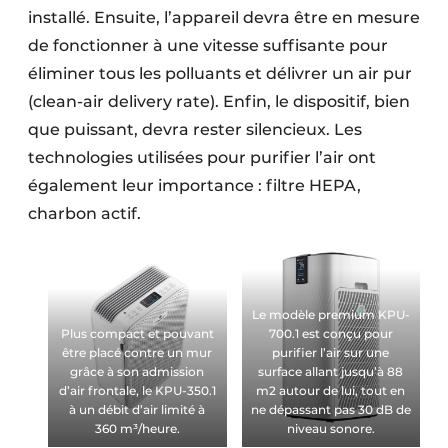
installé. Ensuite, l’appareil devra être en mesure
de fonctionner à une vitesse suffisante pour
éliminer tous les polluants et délivrer un air pur
(clean-air delivery rate). Enfin, le dispositif, bien
que puissant, devra rester silencieux. Les
technologies utilisées pour purifier l’air ont
également leur importance : filtre HEPA,
charbon actif.
Le modèle premium KPU-
Plus compact et pouvant
700.1 est conçu pour
être placé contre un mur
purifier l’air sur une
grâce à son admission
surface allant jusqu’à 88
d’air frontale, le KPU-350.1
m2 autour de lui, tout en
à un débit d’air limité à
ne dépassant pas 30 dB de
360 m³/heure.
niveau sonore.