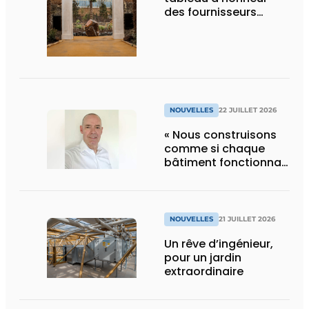
des fournisseurs
d’Edenya
NOUVELLES
22 JUILLET 2026
« Nous construisons
comme si chaque
bâtiment fonctionnait
en permanence à
pleine capacité – il
faut que cela change
»
NOUVELLES
21 JUILLET 2026
Un rêve d’ingénieur,
pour un jardin
extraordinaire