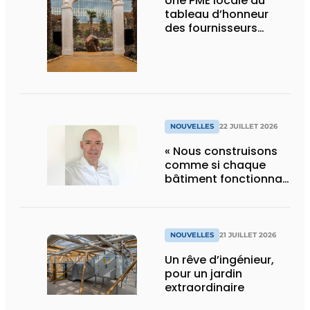
Une PME locale au
tableau d’honneur
des fournisseurs
d’Edenya
NOUVELLES
22 JUILLET 2026
« Nous construisons
comme si chaque
bâtiment fonctionnait
en permanence à
pleine capacité – il
faut que cela change
»
NOUVELLES
21 JUILLET 2026
Un rêve d’ingénieur,
pour un jardin
extraordinaire