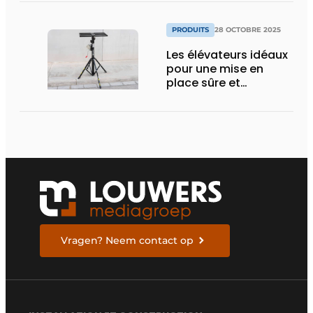
conduites pour une
installation HVAC plus
rapide et plus soignée
PRODUITS
28 OCTOBRE 2025
Les élévateurs idéaux
pour une mise en
place sûre et
ergonomique des
unités extérieures
Vragen? Neem contact op