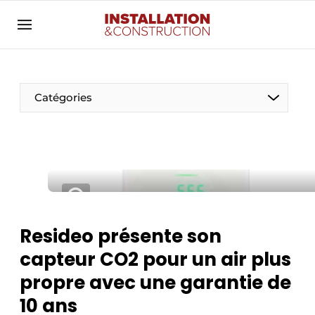
Annoncer
Banner overzicht
Contact
Catégories
Contact direct
Emploi
Enregistrer une offre d’emploi
Entreprises
Merci de votre inscription
S’inscrire
Home
Resideo présente son
Meest gelezen
Électricité
capteur CO2 pour un air plus
Newsletter
Photovoltaïques
propre avec une garantie de
Podcasts
10 ans
Smart homes
Privacy / Cookie statement