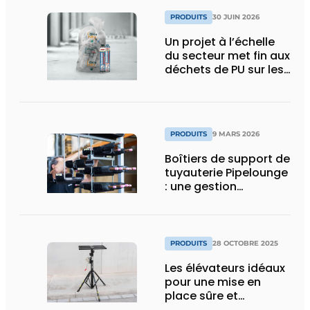
PRODUITS
30 JUIN 2026
Un projet à l’échelle
du secteur met fin aux
déchets de PU sur les
chantiers
PRODUITS
9 MARS 2026
Boîtiers de support de
tuyauterie Pipelounge
: une gestion
intelligente des
conduites pour une
installation HVAC plus
rapide et plus soignée
PRODUITS
28 OCTOBRE 2025
Les élévateurs idéaux
pour une mise en
place sûre et
ergonomique des