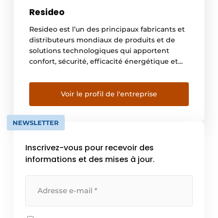
Resideo
Resideo est l’un des principaux fabricants et
distributeurs mondiaux de produits et de
solutions technologiques qui apportent
confort, sécurité, efficacité énergétique et
contrôle aux clients du monde entier.
S’appuyant sur un héritage de 130 ans,
Resideo est présent dans plus de 150 millions
Voir le profil de l'entreprise
de foyers, avec 15 millions de systèmes
installés dans les foyers chaque […]
NEWSLETTER
Inscrivez-vous pour recevoir des
informations et des mises à jour.