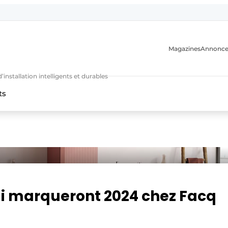
Magazines
Annonce
nstallation intelligents et durables
ts
n
ui marqueront 2024 chez Facq