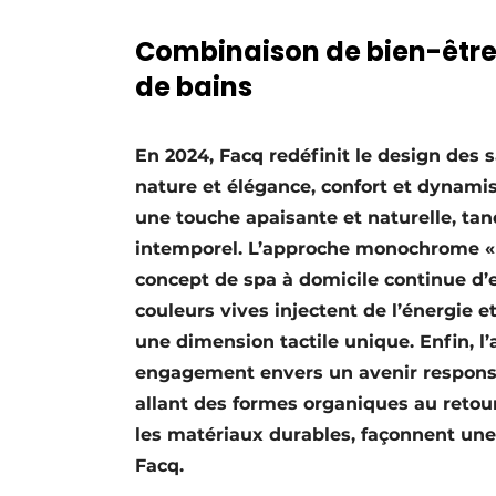
S’inscrire à l’événement
Combinaison de bien-être,
S’inscrire
de bains
Termes et conditions
Video’s
En 2024, Facq redéfinit le design des 
nature et élégance, confort et dynam
une touche apaisante et naturelle, tan
intemporel. L’approche monochrome « t
concept de spa à domicile continue d’en
couleurs vives injectent de l’énergie e
une dimension tactile unique. Enfin, l’a
engagement envers un avenir responsa
allant des formes organiques au retou
les matériaux durables, façonnent une
Facq.