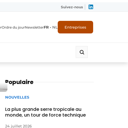
Suivez-nous
FR
•
NL
Entreprises
r
Ordre du jour
Newsletter
Populaire
NOUVELLES
La plus grande serre tropicale au
monde, un tour de force technique
24 juillet 2026