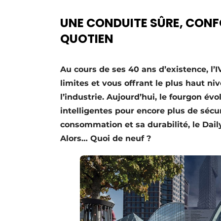
S’inscrire à l’événement
UNE CONDUITE SÛRE, CON
S’inscrire
QUOTIEN
Termes et conditions
Video’s
Au cours de ses 40 ans d’existence, l’
limites et vous offrant le plus haut n
l’industrie. Aujourd’hui, le fourgon év
intelligentes pour encore plus de sécur
consommation et sa durabilité, le Dail
Alors… Quoi de neuf ?