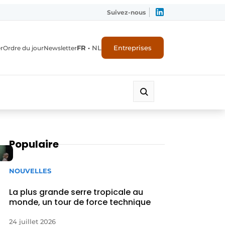
Suivez-nous
FR
•
NL
Entreprises
r
Ordre du jour
Newsletter
Populaire
NOUVELLES
La plus grande serre tropicale au
monde, un tour de force technique
24 juillet 2026