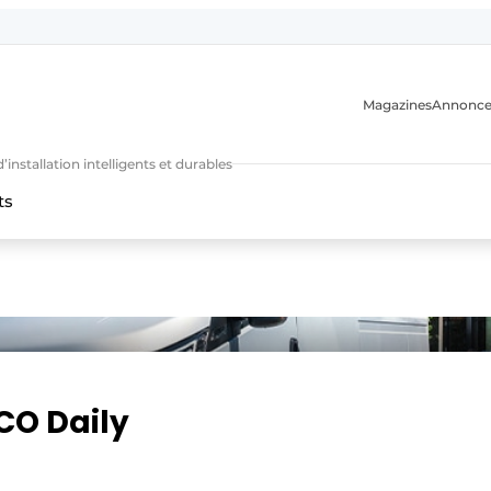
Magazines
Annonce
nstallation intelligents et durables
ts
n
CO Daily