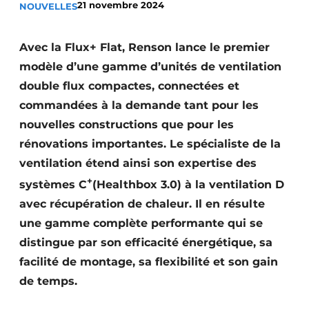
21 novembre 2024
NOUVELLES
S’inscrire à l’événement
S’inscrire
Avec la Flux+ Flat, Renson lance le premier
Termes et conditions
modèle d’une gamme d’unités de ventilation
double flux compactes, connectées et
Video’s
commandées à la demande tant pour les
nouvelles constructions que pour les
rénovations importantes. Le spécialiste de la
ventilation étend ainsi son expertise des
+
systèmes C
(Healthbox 3.0) à la ventilation D
avec récupération de chaleur. Il en résulte
une gamme complète performante qui se
distingue par son efficacité énergétique, sa
facilité de montage, sa flexibilité et son gain
de temps.