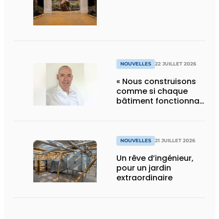
d’Edenya
NOUVELLES
22 JUILLET 2026
« Nous construisons
comme si chaque
bâtiment fonctionnait
en permanence à
pleine capacité – il
faut que cela change
»
NOUVELLES
21 JUILLET 2026
Un rêve d’ingénieur,
pour un jardin
extraordinaire