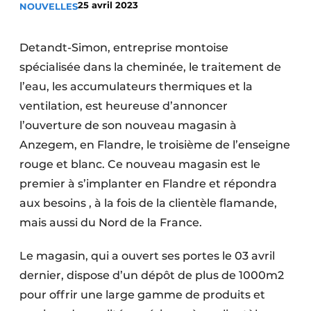
25 avril 2023
NOUVELLES
S’inscrire à l’événement
S’inscrire
Detandt-Simon, entreprise montoise
Termes et conditions
spécialisée dans la cheminée, le traitement de
l’eau, les accumulateurs thermiques et la
Video’s
ventilation, est heureuse d’annoncer
l’ouverture de son nouveau magasin à
Anzegem, en Flandre, le troisième de l’enseigne
rouge et blanc. Ce nouveau magasin est le
premier à s’implanter en Flandre et répondra
aux besoins , à la fois de la clientèle flamande,
mais aussi du Nord de la France.
Le magasin, qui a ouvert ses portes le 03 avril
dernier, dispose d’un dépôt de plus de 1000m2
pour offrir une large gamme de produits et