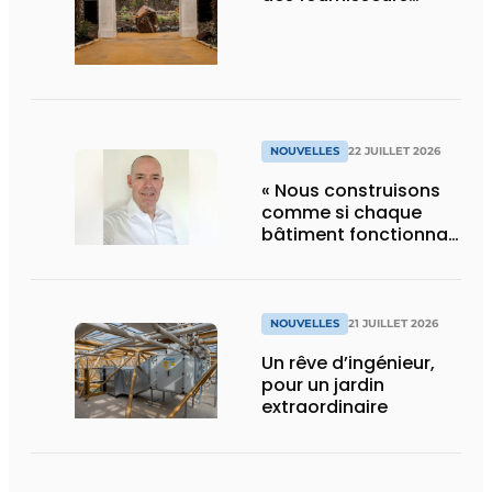
d’Edenya
NOUVELLES
22 JUILLET 2026
« Nous construisons
comme si chaque
bâtiment fonctionnait
en permanence à
pleine capacité – il
faut que cela change
»
NOUVELLES
21 JUILLET 2026
Un rêve d’ingénieur,
pour un jardin
extraordinaire