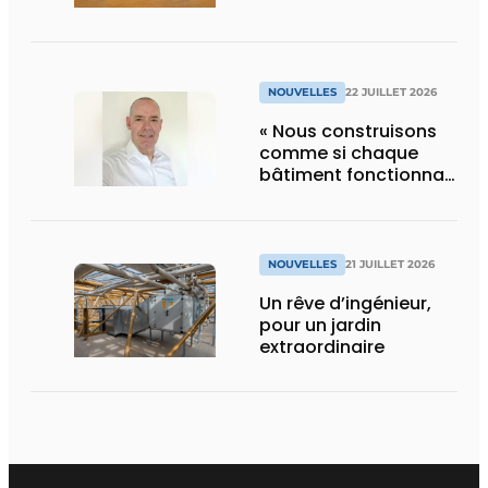
NOUVELLES
22 JUILLET 2026
« Nous construisons
comme si chaque
bâtiment fonctionnait
en permanence à
pleine capacité – il
faut que cela change
»
NOUVELLES
21 JUILLET 2026
Un rêve d’ingénieur,
pour un jardin
extraordinaire