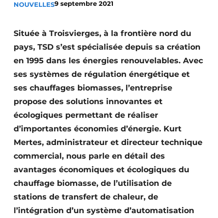
9 septembre 2021
NOUVELLES
S’inscrire à l’événement
S’inscrire
Située à Troisvierges, à la frontière nord du
Termes et conditions
pays, TSD s’est spécialisée depuis sa création
en 1995 dans les énergies renouvelables. Avec
Video’s
ses systèmes de régulation énergétique et
ses chauffages biomasses, l’entreprise
propose des solutions innovantes et
écologiques permettant de réaliser
d’importantes économies d’énergie. Kurt
Mertes, administrateur et directeur technique
commercial, nous parle en détail des
avantages économiques et écologiques du
chauffage biomasse, de l’utilisation de
stations de transfert de chaleur, de
l’intégration d’un système d’automatisation