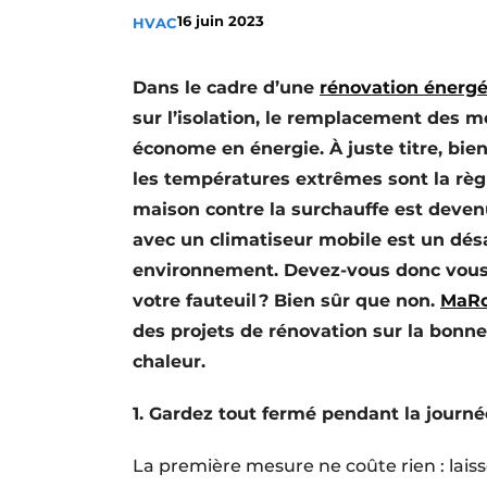
16 juin 2023
HVAC
S’inscrire à l’événement
S’inscrire
Dans le cadre d’une
rénovation énergé
Termes et conditions
sur l’isolation, le remplacement des men
Video’s
économe en énergie. À juste titre, bie
les températures extrêmes sont la règl
maison contre la surchauffe est deven
avec un climatiseur mobile est un désa
environnement.
Devez-vous donc vous c
votre fauteuil ? Bien sûr que non.
MaRo
des projets de rénovation sur la bonne 
chaleur.
1. Gardez tout fermé pendant la journé
La première mesure ne coûte rien : laiss