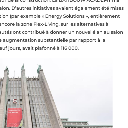
teur de la construction. La BATIBOUW ­ACADEMY n’a
alon. D’autres initiatives avaient également été mises
ation (par exemple « Energy Solutions », entièrement
ncore la zone Flex-Living, sur les alternatives à
eautés ont contribué à donner un nouvel élan au salon
une augmentation substantielle par rapport à la
uf jours, avait plafonné à 116 000.