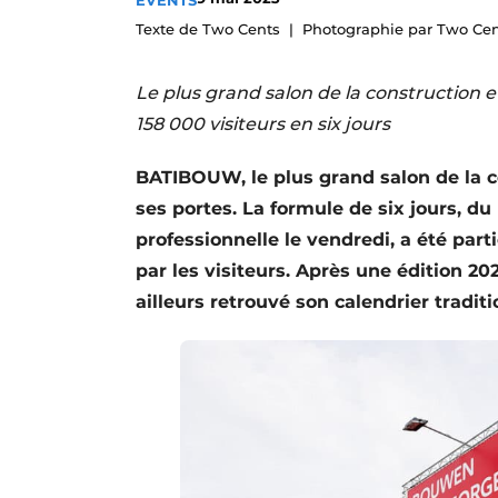
EVENTS
S’inscrire à l’événement
Texte de Two Cents
Photographie par Two Ce
S’inscrire
Le plus grand salon de la construction et
Termes et conditions
158 000 visiteurs en six jours
Video’s
BATIBOUW, le plus grand salon de la c
ses portes. La formule de six jours, d
professionnelle le vendredi, a été par
par les visiteurs. Après une édition 20
ailleurs retrouvé son calendrier traditi