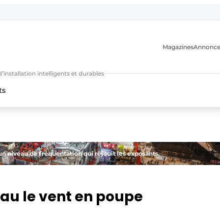
Magazines
Annonce
nstallation intelligents et durables
ts
n
un niveau de fréquentation qui réjouit les exposants.
au le vent en poupe