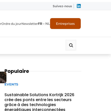
Suivez-nous
FR
•
NL
Entreprises
r
Ordre du jour
Newsletter
Populaire
EVENTS
Sustainable Solutions Kortrijk 2026
crée des ponts entre les secteurs
grâce à des technologies
énergétiques interconnectées