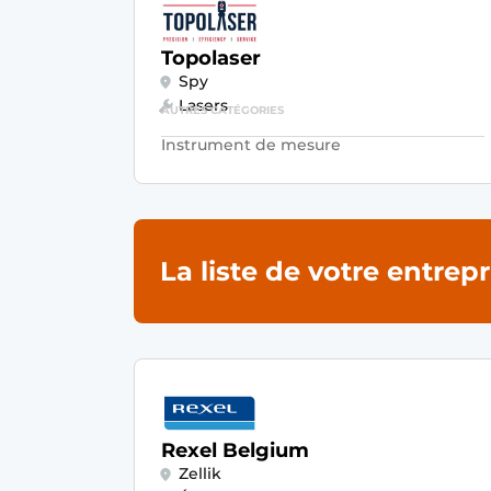
Topolaser
Spy
Lasers
AUTRES CATÉGORIES
Instrument de mesure
La liste de votre entrep
Rexel Belgium
Zellik