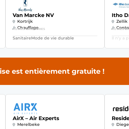
Van Marcke NV
Itho 
Kortrijk
Zellik
Chauffage
Contr
AUTRES CATÉGORIES
AUTRES CA
Sanitaire
Mode de vie durable
Il n'y a
rise est entièrement gratuite !
AirX – Air Experts
Resid
Merelbeke
Dieg