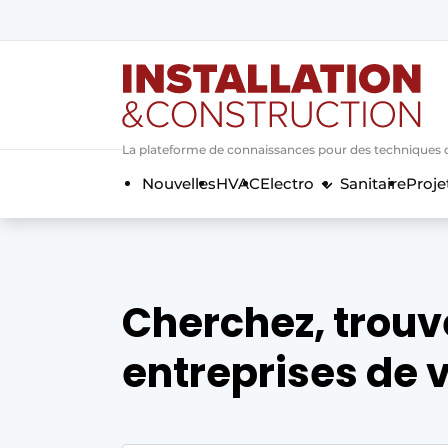
Annoncer
Banner overzicht
Contact
La plateforme de connaissances pour des techniques d’i
Contact direct
Nouvelles
HVAC
Electro
Sanitaire
Proje
Emploi
Enregistrer une offre d’emploi
Entreprises
Merci de votre inscriptio
S’inscrire
Home
Cherchez, trouv
Meest gelezen
entreprises de v
Newsletter
Podcasts
Privacy / Cookie statement