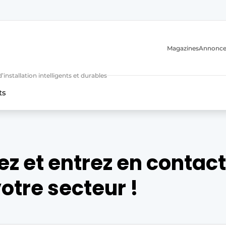
Magazines
Annonce
nstallation intelligents et durables
ts
n
ez et entrez en contac
otre secteur !