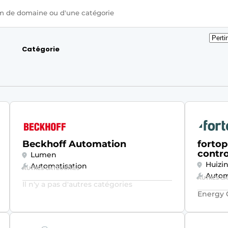
Trier
Catégorie
par
Beckhoff Automation
forto
contro
Lumen
Huizi
Automatisation
AUTRES CATÉGORIES
Autom
AUTRES CA
Il n'y a pas d'autres catégories
Energy 