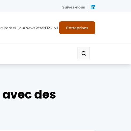
Suivez-nous
FR
•
NL
Entreprises
r
Ordre du jour
Newsletter
t avec des