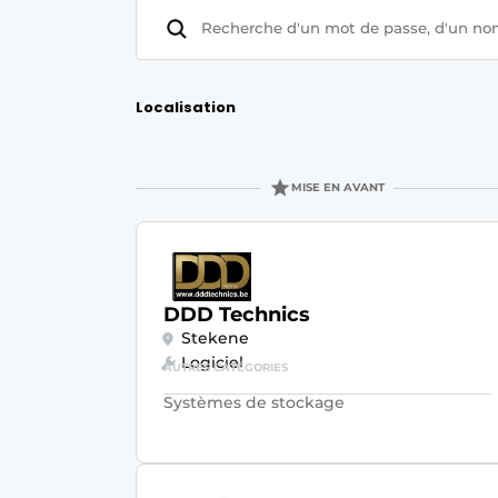
S’inscrire à l’événement
S’inscrire
Termes et conditions
Localisation
Video’s
MISE EN AVANT
DDD Technics
Stekene
Logiciel
AUTRES CATÉGORIES
Systèmes de stockage