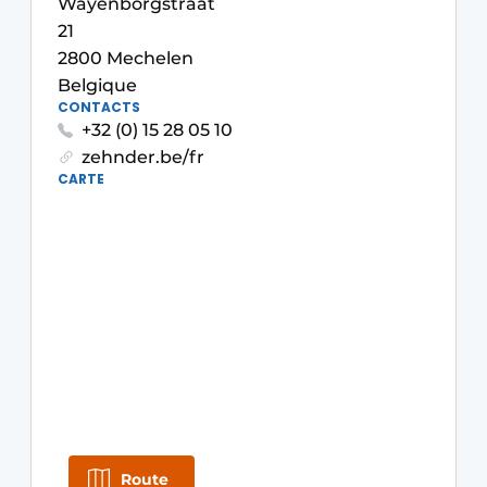
Wayenborgstraat
S’inscrire à l’événement
21
2800 Mechelen
S’inscrire
Belgique
Termes et conditions
CONTACTS
+32 (0) 15 28 05 10
Video’s
zehnder.be/fr
CARTE
Route