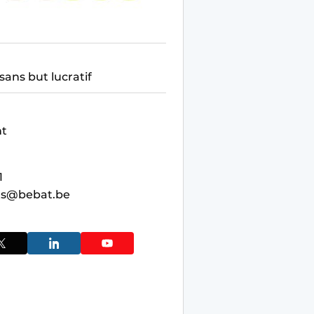
sans but lucratif
nt
1
ts@bebat.be