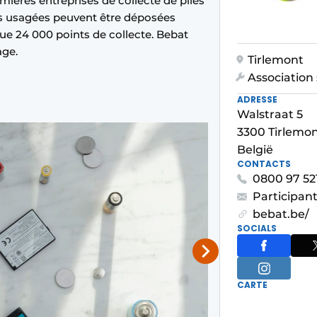
emières entreprises de collecte de piles
ies usagées peuvent être déposées
ue 24 000 points de collecte. Bebat
age.
Tirlemont
Association 
ADRESSE
Walstraat 5
3300 Tirlemo
België
CONTACTS
0800 97 52
Participan
bebat.be/
SOCIALS
CARTE