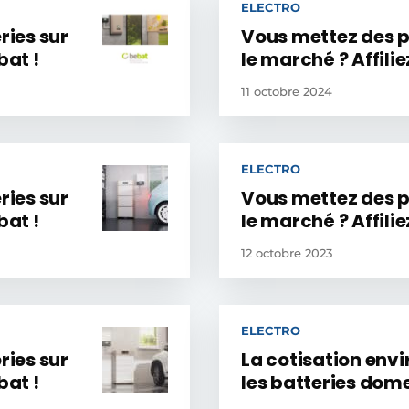
ELECTRO
ries sur
Vous mettez des pi
bat !
le marché ? Affili
11 octobre 2024
ELECTRO
ries sur
Vous mettez des pi
bat !
le marché ? Affili
12 octobre 2023
ELECTRO
ries sur
La cotisation env
bat !
les batteries dom