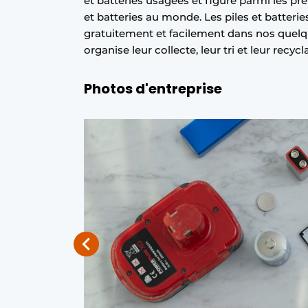
et batteries usagées et figure parmi les pr
S’inscrire à l’événement
et batteries au monde. Les piles et batter
gratuitement et facilement dans nos quelq
S’inscrire
organise leur collecte, leur tri et leur recycl
Termes et conditions
Photos d'entreprise
Video’s