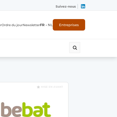
Suivez-nous
FR
•
NL
Entreprises
r
Ordre du jour
Newsletter
MISE EN AVANT