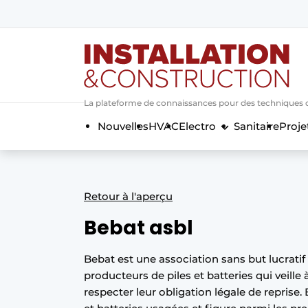
Annoncer
Banner overzicht
Contact
La plateforme de connaissances pour des techniques d’i
Contact direct
Nouvelles
HVAC
Electro
Sanitaire
Proje
Emploi
Enregistrer une offre d’emploi
Entreprises
Merci de votre inscriptio
S’inscrire
Retour à l'aperçu
Home
Bebat asbl
Meest gelezen
Newsletter
Bebat est une association sans but lucratif
producteurs de piles et batteries qui veille
Podcasts
respecter leur obligation légale de reprise
Privacy / Cookie statement