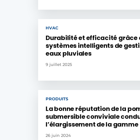
HVAC
Durabilité et efficacité grâce
systèmes intelligents de gest
eaux pluviales
9 juillet 2025
PRODUITS
La bonne réputation de la p
submersible conviviale condu
l’élargissement de la gamme
26 juin 2024