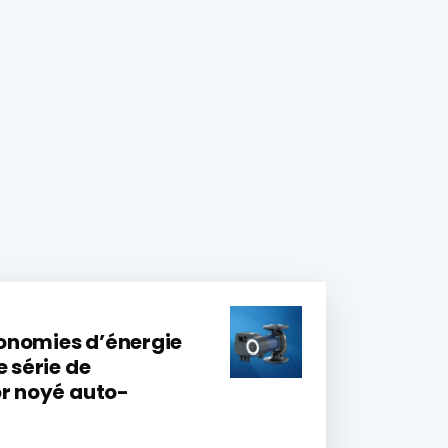
onomies d’énergie
e série de
or noyé auto-