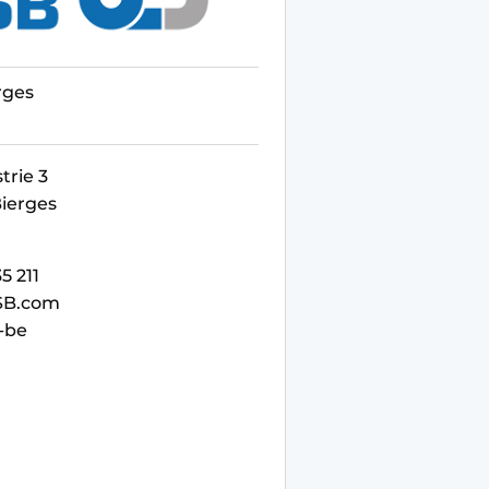
rges
trie 3
Bierges
5 211
SB.com
-be