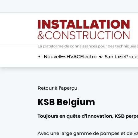
Annoncer
Banner overzicht
Contact
La plateforme de connaissances pour des techniques d’i
Contact direct
Nouvelles
HVAC
Electro
Sanitaire
Proje
Emploi
Enregistrer une offre d’emploi
Entreprises
Merci de votre inscriptio
S’inscrire
Retour à l'aperçu
Home
KSB Belgium
Meest gelezen
Newsletter
Toujours en quête d’innovation, KSB perpét
Podcasts
Avec une large gamme de pompes et de van
Privacy / Cookie statement