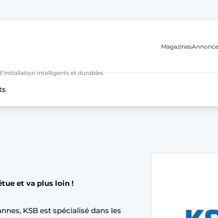
Magazines
Annonce
nstallation intelligents et durables
ts
n
ue et va plus loin !
nes, KSB est spécialisé dans les