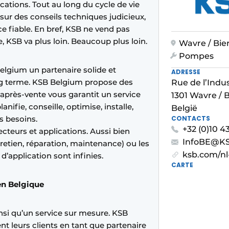
cations. Tout au long du cycle de vie
sur des conseils techniques judicieux,
ce fiable. En bref, KSB ne vend pas
 KSB va plus loin. Beaucoup plus loin.
Wavre / Bie
Pompes
elgium un partenaire solide et
ADRESSE
g terme. KSB Belgium propose des
Rue de l’Indus
e après-vente vous garantit un service
1301 Wavre / 
nifie, conseille, optimise, installe,
België
s besoins.
CONTACTS
+32 (0)10 43
teurs et applications. Aussi bien
InfoBE@K
tretien, réparation, maintenance) ou les
ksb.com/nl
 d’application sont infinies.
CARTE
 en Belgique
nsi qu’un service sur mesure. KSB
leurs clients en tant que partenaire