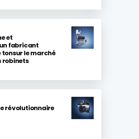
e et
:un fabricant
 tonsur le marché
 robinets
e révolutionnaire