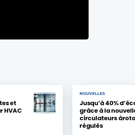
NOUVELLES
tes et
Jusqu’à 40% d’éc
eur HVAC
grâce à la nouvell
circulateurs àrot
régulés