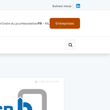
Suivez-nous
FR
•
NL
Entreprises
r
Ordre du jour
Newsletter
MISE EN AVANT