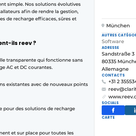
ient simple. Nos solutions évolutives
llateurs afin de rendre la gestion,
ures de recharge efficaces, sûres et
München
AUTRES CATÉGOR
Software
sent-ils reev ?
ADRESSE
Sandstraße 3
lle transparente qui fonctionne sans
80335 Münch
rge AC et DC courantes.
Allemagne
CONTACTS
+31 2 3555
ions existantes avec de nouveaux points
reev@clarit
www.reev.
SOCIALS
e pour des solutions de recharge
CARTE
ent et sur place pour toutes les