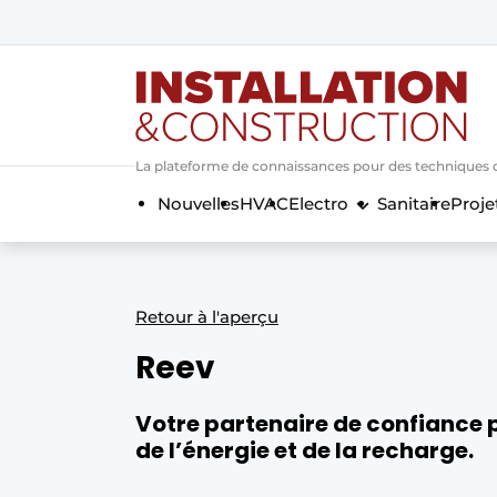
Annoncer
Banner overzicht
Contact
La plateforme de connaissances pour des techniques d’i
Contact direct
Nouvelles
HVAC
Electro
Sanitaire
Proje
Emploi
Enregistrer une offre d’emploi
Entreprises
Merci de votre inscriptio
S’inscrire
Retour à l'aperçu
Home
Reev
Meest gelezen
Newsletter
Votre partenaire de confiance p
de l’énergie et de la recharge.
Podcasts
Privacy / Cookie statement