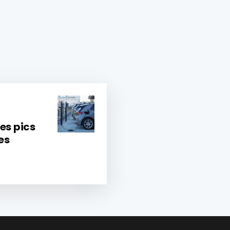
les pics
es