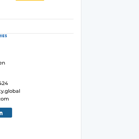
IES
en
3424
y.global
com