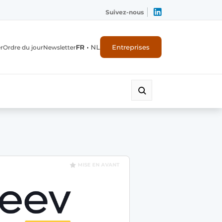
Suivez-nous
FR
•
NL
Entreprises
r
Ordre du jour
Newsletter
MISE EN AVANT