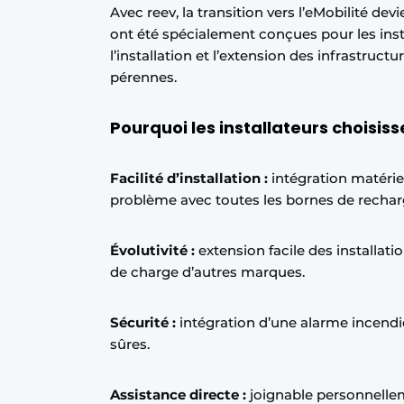
Avec reev, la transition vers l’eMobilité dev
S’inscrire à l’événement
ont été spécialement conçues pour les insta
S’inscrire
l’installation et l’extension des infrastruct
pérennes.
Termes et conditions
Video’s
Pourquoi les installateurs choisis
Facilité d’installation :
intégration matérie
problème avec toutes les bornes de recha
Évolutivité :
extension facile des installat
de charge d’autres marques.
Sécurité :
intégration d’une alarme incendi
sûres.
Assistance directe :
joignable personnellem