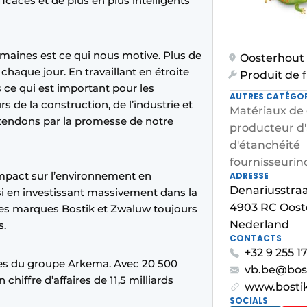
icaces et de plus en plus intelligents
domaines est ce qui nous motive. Plus de
Oosterhout
haque jour. En travaillant en étroite
Produit de f
 ce qui est important pour les
AUTRES CATÉGOR
s de la construction, de l’industrie et
Matériaux de 
tendons par la promesse de notre
producteur d'
d'étanchéité
fournisseur
in
mpact sur l’environnement en
ADRESSE
Denariusstraa
si en investissant massivement dans la
4903 RC Oost
es marques Bostik et Zwaluw toujours
Nederland
s.
CONTACTS
+32 9 255 17
ives du groupe Arkema. Avec 20 500
vb.be@bos
hiffre d’affaires de 11,5 milliards
www.bosti
SOCIALS