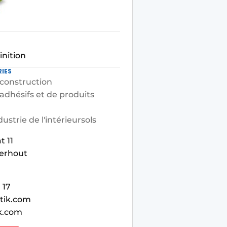
inition
IES
construction
adhésifs et de produits
dustrie de l'intérieur
sols
t 11
erhout
 17
tik.com
k.com