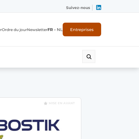
Suivez-nous
FR
•
NL
Entreprises
r
Ordre du jour
Newsletter
MISE EN AVANT