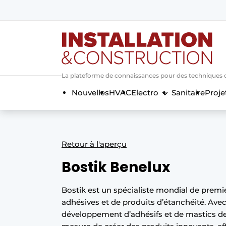
Annoncer
Banner overzicht
Contact
La plateforme de connaissances pour des techniques d’i
Contact direct
Nouvelles
HVAC
Electro
Sanitaire
Proje
Emploi
Enregistrer une offre d’emploi
Entreprises
Merci de votre inscriptio
S’inscrire
Retour à l'aperçu
Home
Bostik Benelux
Meest gelezen
Newsletter
Bostik est un spécialiste mondial de premi
adhésives et de produits d’étanchéité. Avec
Podcasts
développement d’adhésifs et de mastics d
Privacy / Cookie statement