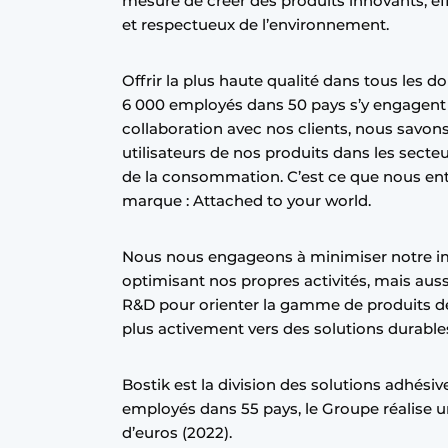
mesure de créer des produits innovants, eff
S’inscrire à l’événement
et respectueux de l’environnement.
S’inscrire
Offrir la plus haute qualité dans tous les 
Termes et conditions
6 000 employés dans 50 pays s’y engagent c
Video’s
collaboration avec nos clients, nous savons
utilisateurs de nos produits dans les secteur
de la consommation. C’est ce que nous en
marque : Attached to your world.
Nous nous engageons à minimiser notre i
optimisant nos propres activités, mais aus
R&D pour orienter la gamme de produits d
plus activement vers des solutions durable
Bostik est la division des solutions adhés
employés dans 55 pays, le Groupe réalise un c
d’euros (2022).