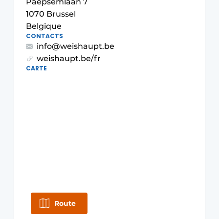
Paepsemlaan 7
S’inscrire à l’événement
1070 Brussel
Belgique
S’inscrire
CONTACTS
Termes et conditions
info@weishaupt.be
weishaupt.be/fr
Video’s
CARTE
Route