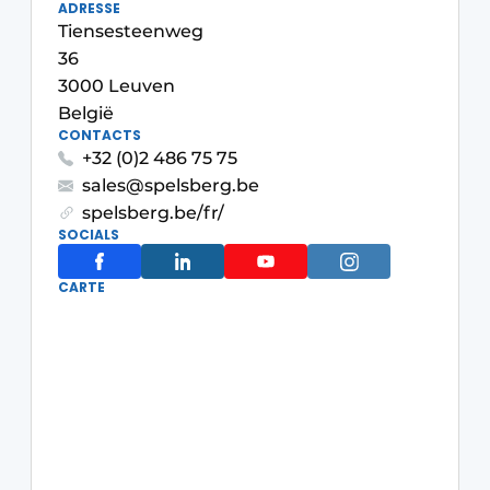
ADRESSE
S’inscrire à l’événement
Tiensesteenweg
36
S’inscrire
3000 Leuven
Termes et conditions
België
CONTACTS
Video’s
+32 (0)2 486 75 75
sales@spelsberg.be
spelsberg.be/fr/
SOCIALS
CARTE