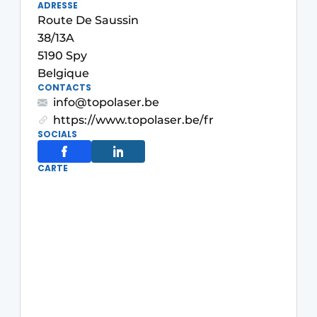
ADRESSE
S’inscrire à l’événement
Route De Saussin
38/13A
S’inscrire
5190 Spy
Termes et conditions
Belgique
CONTACTS
Video’s
info@topolaser.be
https://www.topolaser.be/fr
SOCIALS
CARTE