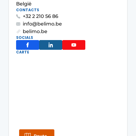
België
S’inscrire à l’événement
CONTACTS
+32 2 210 56 86
S’inscrire
info@belimo.be
Termes et conditions
belimo.be
SOCIALS
Video’s
CARTE