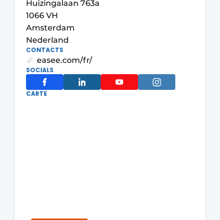
Huizingalaan 763a
S’inscrire à l’événement
1066 VH
Amsterdam
S’inscrire
Nederland
Termes et conditions
CONTACTS
easee.com/fr/
Video’s
SOCIALS
CARTE