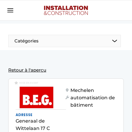
Annoncer
Banner overzicht
Contact
Catégories
Contact direct
Emploi
Enregistrer une offre d’emploi
Retour à l'aperçu
Entreprises
Merci de votre inscription
S’inscrire
MISE EN AVANT
Home
Mechelen
automatisation de
Meest gelezen
Électricité
bâtiment
Newsletter
Photovoltaïques
ADRESSE
Podcasts
Generaal de
Smart homes
Wittelaan 17 C
Privacy / Cookie statement