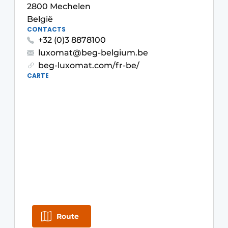
2800 Mechelen
S’inscrire à l’événement
België
S’inscrire
CONTACTS
+32 (0)3 8878100
Termes et conditions
luxomat@beg-belgium.be
Video’s
beg-luxomat.com/fr-be/
CARTE
Route