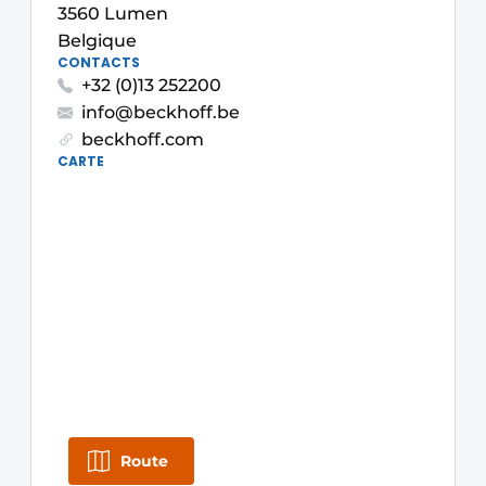
3560 Lumen
S’inscrire à l’événement
Belgique
S’inscrire
CONTACTS
+32 (0)13 252200
Termes et conditions
info@beckhoff.be
Video’s
beckhoff.com
CARTE
Route