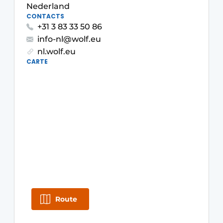
Nederland
S’inscrire à l’événement
CONTACTS
+31 3 83 33 50 86
S’inscrire
info-nl@wolf.eu
Termes et conditions
nl.wolf.eu
CARTE
Video’s
Route