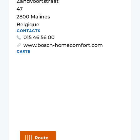
Zandvoortstraat
S’inscrire à l’événement
47
2800 Malines
S’inscrire
Belgique
Termes et conditions
CONTACTS
015 46 56 00
Video’s
www.bosch-homecomfort.com
CARTE
Route