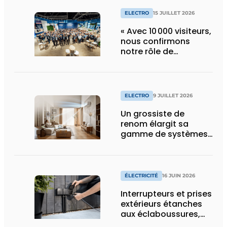
ELECTRO
15 JUILLET 2026
« Avec 10 000 visiteurs,
nous confirmons
notre rôle de
pionnier »
ELECTRO
9 JUILLET 2026
Un grossiste de
renom élargit sa
gamme de systèmes
split pour la
climatisation
résidentielle avec une
marque premium
ÉLECTRICITÉ
16 JUIN 2026
Interrupteurs et prises
extérieurs étanches
aux éclaboussures,
conçus pour les