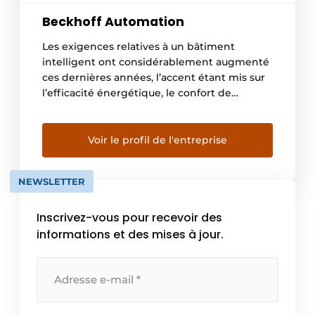
Beckhoff Automation
Les exigences relatives à un bâtiment
intelligent ont considérablement augmenté
ces dernières années, l’accent étant mis sur
l’efficacité énergétique, le confort de
l’utilisateur et le retour sur investissement.
Une vision holistique de l’automatisation des
bâtiments permet d’obtenir un
Voir le profil de l'entreprise
fonctionnement durable et économe en
énergie dans le sens d’un « bâtiment vert ».
NEWSLETTER
Tout est intégré dans une […]
Inscrivez-vous pour recevoir des
informations et des mises à jour.