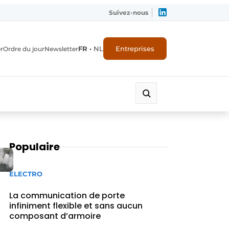
Suivez-nous
FR
•
NL
Entreprises
r
Ordre du jour
Newsletter
Populaire
ELECTRO
La communication de porte
infiniment flexible et sans aucun
composant d’armoire