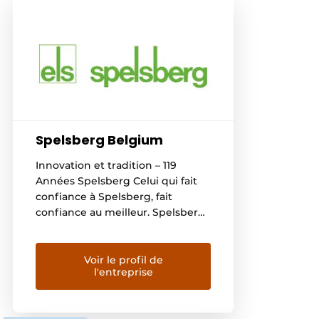
Spelsberg Belgium
Innovation et tradition – 119
Années Spelsberg Celui qui fait
confiance à Spelsberg, fait
confiance au meilleur. Spelsberg
est un concentré de
compétences dans le domaine
des boîtiers avec plus d’un siècle
Voir le profil de
l'entreprise
d’expérience. Spelsberg est le
leader de l’industrie électronique
avec 118 années d’expérience