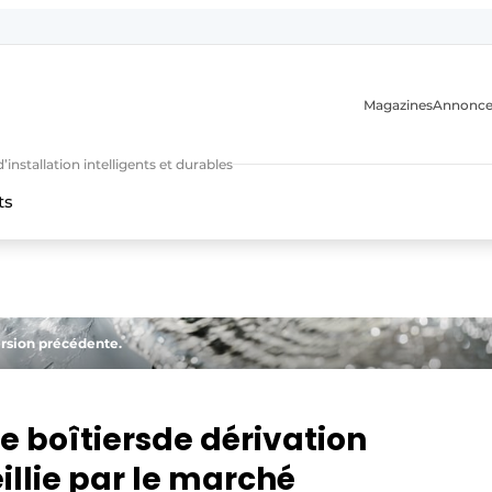
Magazines
Annonce
nstallation intelligents et durables
ts
n
ersion précédente.
e boîtiersde dérivation
llie par le marché