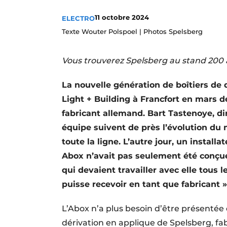
S’inscrire à l’événement
11 octobre 2024
ELECTRO
S’inscrire
Texte Wouter Polspoel | Photos Spelsberg
Termes et conditions
Vous trouverez Spelsberg au stand 200 a
Video’s
La nouvelle génération de boîtiers de 
Light + Building à Francfort en mars de
fabricant allemand. Bart Tastenoye, d
équipe suivent de près l’évolution du 
toute la ligne. L’autre jour, un installa
Abox n’avait pas seulement été conçue
qui devaient travailler avec elle tous l
puisse recevoir en tant que fabricant »,
L’Abox n’a plus besoin d’être présentée 
dérivation en applique de Spelsberg, fab