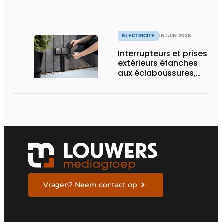
split pour la
climatisation
résidentielle avec une
marque premium
ÉLECTRICITÉ
16 JUIN 2026
Interrupteurs et prises
extérieurs étanches
aux éclaboussures,
conçus pour les
conditions difficiles
Vragen? Neem contact op