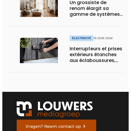
Un grossiste de
renom élargit sa
gamme de systèmes
split pour la
climatisation
résidentielle avec une
marque premium
ÉLECTRICITÉ
16 JUIN 2026
Interrupteurs et prises
extérieurs étanches
aux éclaboussures,
conçus pour les
conditions difficiles
Vragen? Neem contact op