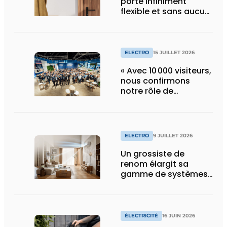
porte infiniment
flexible et sans aucun
composant d’armoire
ELECTRO
15 JUILLET 2026
« Avec 10 000 visiteurs,
nous confirmons
notre rôle de
pionnier »
ELECTRO
9 JUILLET 2026
Un grossiste de
renom élargit sa
gamme de systèmes
split pour la
climatisation
résidentielle avec une
marque premium
ÉLECTRICITÉ
16 JUIN 2026