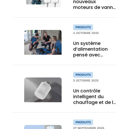
nouveaux
moteurs de vanne
linéaire compacts
et polyvalents en
Belgique
PRODUITS
4 OCTOBRE 2025
Un système
d’alimentation
pensé avec
l’installateur
PRODUITS
3 OCTOBRE 2025
Un contrôle
intelligent du
chauffage et de la
climatisation
grâce à un
système de
PRODUITS
communication
27 SEPTEMBRE 2025