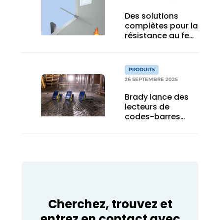
sans fil innovant
Des solutions
complètes pour la
résistance au feu
des traversées
PRODUITS
26 SEPTEMBRE 2025
Brady lance des
lecteurs de
codes-barres
d’une précision de
99,995 %
Cherchez, trouvez et
entrez en contact avec