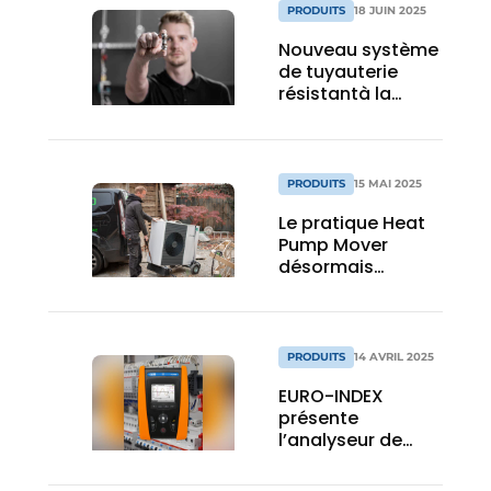
PRODUITS
18 JUIN 2025
Nouveau système
de tuyauterie
résistantà la
corrosion pour
installations de
chauffage et de
refroidissement
PRODUITS
15 MAI 2025
Le pratique Heat
Pump Mover
désormais
disponible en
Europe
continentale via
Linum Europe
PRODUITS
14 AVRIL 2025
EURO-INDEX
présente
l’analyseur de
réseau HT
Instruments