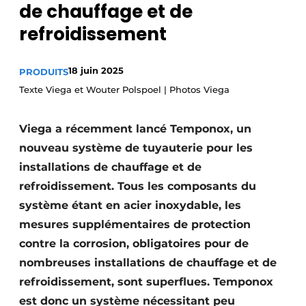
de chauffage et de
S’inscrire à l’événement
refroidissement
S’inscrire
Termes et conditions
18 juin 2025
PRODUITS
Video’s
Texte Viega et Wouter Polspoel | Photos Viega
Viega a récemment lancé Temponox, un
nouveau système de tuyauterie pour les
installations de chauffage et de
refroidissement. Tous les composants du
système étant en acier inoxydable, les
mesures supplémentaires de protection
contre la corrosion, obligatoires pour de
nombreuses installations de chauffage et de
refroidissement, sont superflues. Temponox
est donc un système nécessitant peu