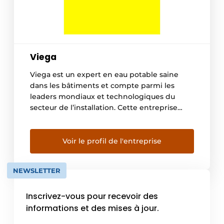
Viega
Viega est un expert en eau potable saine
dans les bâtiments et compte parmi les
leaders mondiaux et technologiques du
secteur de l’installation. Cette entreprise
familiale axée sur la qualité emploie plus de
5 000 personnes à l’échelle internationale et
dispose de plus de 125 ans d’expérience dans
Voir le profil de l'entreprise
le domaine de la technique du bâtiment. Ses
compétences clés […]
NEWSLETTER
Inscrivez-vous pour recevoir des
informations et des mises à jour.