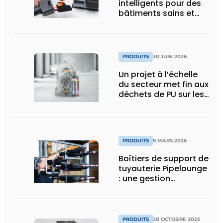
intelligents pour des
bâtiments sains et
économes en énergie
PRODUITS
30 JUIN 2026
Un projet à l’échelle
du secteur met fin aux
déchets de PU sur les
chantiers
PRODUITS
9 MARS 2026
Boîtiers de support de
tuyauterie Pipelounge
: une gestion
intelligente des
conduites pour une
installation HVAC plus
rapide et plus soignée
PRODUITS
28 OCTOBRE 2025