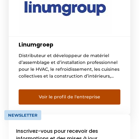
Linumgroep
Distributeur et développeur de matériel
d’assemblage et d’installation professionnel
pour le HVAC, le refroidissement, les cuisines
collectives et la construction d’intérieurs,
l’horeca et l’aménagement de magasins,
ainsi que l’intralogistique, Linumgroep est
une valeur sûre sur le marché européen. Le
Voir le profil de l'entreprise
Linumgroep est composé de quatre
entreprises complémentaires qui, chacune
NEWSLETTER
dans sa spécialisation, garantit un service à
[…]
Inscrivez-vous pour recevoir des
informations et des mises à jour.