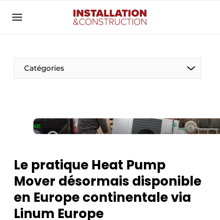
Annoncer
Banner overzicht
Contact
Catégories
Contact direct
Emploi
Enregistrer une offre d’emploi
Entreprises
Merci de votre inscription
S’inscrire
Home
Le pratique Heat Pump
Meest gelezen
Électricité
Mover désormais disponible
Newsletter
Photovoltaïques
en Europe continentale via
Podcasts
Linum Europe
Smart homes
Privacy / Cookie statement