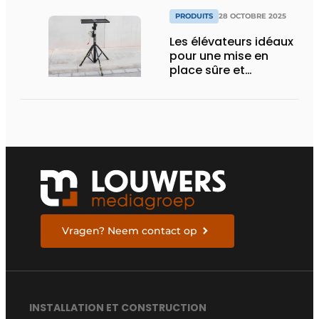
installation HVAC plus
rapide et plus soignée
PRODUITS
28 OCTOBRE 2025
Les élévateurs idéaux
pour une mise en
place sûre et
ergonomique des
unités extérieures
Vragen? Neem contact op
INSTALLATION ET CONSTRUCTION