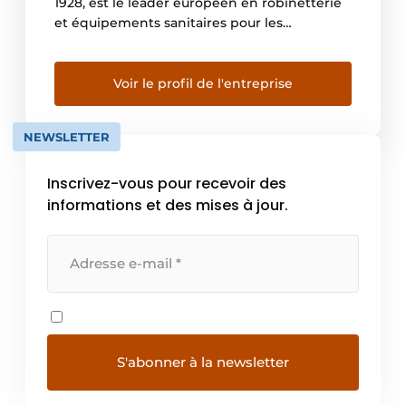
1928, est le leader européen en robinetterie
et équipements sanitaires pour les
établissements recevant du public. Elle
propose une offre spécifique à ce marché
avec cinq gammes : Robinetteries pour lieux
Voir le profil de l'entreprise
publics, Robinetteries pour hôpitaux,
Accessibilité et Accessoires d’hygiène,
NEWSLETTER
Appareils sanitaires Inox et […]
Inscrivez-vous pour recevoir des
informations et des mises à jour.