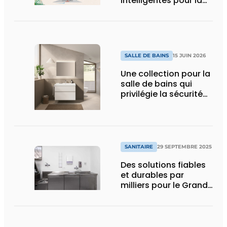
intelligentes pour la
salle de bains de
demain
SALLE DE BAINS
15 JUIN 2026
Une collection pour la
salle de bains qui
privilégie la sécurité
du chantier
SANITAIRE
29 SEPTEMBRE 2025
Des solutions fiables
et durables par
milliers pour le Grand
Hôpital de Charleroi