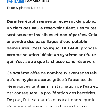
2 octobre 2023
SANITAIRE
S’inscrire à l’événement
Texte & photos Delabie
S’inscrire
Dans les établissements recevant du public,
Termes et conditions
un tiers des WC à réservoir fuient. Les fuites
Video’s
sont souvent invisibles et non réparées. Cela
engendre des gaspillages d’eau potable
démesurés. C’est pourquoi DELABIE propose
comme solution idéale un système antifuite
qui n’est autre que la chasse sans réservoir.
Ce système offre de nombreux avantages tels
qu’une hygiène accrue grâce à l’absence de
réservoir, évitant ainsi la stagnation de l’eau et,
par conséquent, la prolifération des bactéries.
De plus, l’utilisateur n’a plus à attendre que le
réservoir soit rempli car la chasse d’eau est