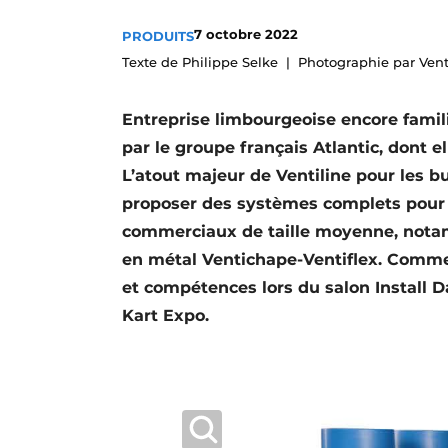
S’inscrire à l’événement
7 octobre 2022
PRODUITS
S’inscrire
Texte de Philippe Selke
Photographie par Vent
Termes et conditions
Entreprise limbourgeoise encore familia
Video’s
par le groupe français Atlantic, dont e
L’atout majeur de Ventiline pour les bu
proposer des systèmes complets pour l
commerciaux de taille moyenne, nota
en métal Ventichape-Ventiflex. Comme 
et compétences lors du salon Install Da
Kart Expo.