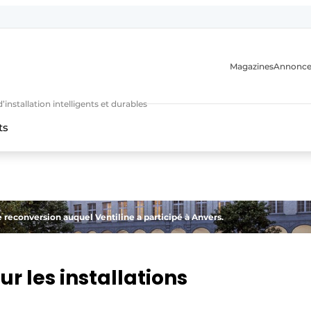
Magazines
Annonce
nstallation intelligents et durables
ts
n
 reconversion auquel Ventiline a participé à Anvers.
r les installations