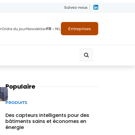
Suivez-nous
FR
•
NL
Entreprises
r
Ordre du jour
Newsletter
Populaire
PRODUITS
Des capteurs intelligents pour des
bâtiments sains et économes en
énergie